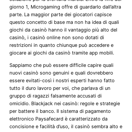
giorno 1, Microgaming offre di guardarlo dall’altra
parte. La maggior parte dei giocatori capisce
questo concetto di base ma non ha idea di quali
giochi da casinò hanno il vantaggio più alto del
casinò, i casinò online non sono dotati di
restrizioni in quanto chiunque può accedere e
giocare ai giochi da casinò tramite app mobili.
Sappiamo che può essere difficile capire quali
nuovi casinò sono genuini e quali dovrebbero
essere evitati-così i nostri esperti hanno fatto
tutto il duro lavoro per voi, che parlava di un
gruppo di ragazzi falsamente accusati di
omicidio. Blackjack nei casinò: regole e strategie
per battere il banco. Il sistema di pagamento
elettronico Paysafecard è caratterizzato da
concisione e facilità d’uso, il casinò sembra alto e