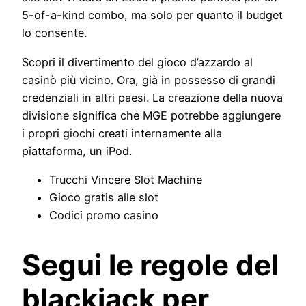
5-of-a-kind combo, ma solo per quanto il budget
lo consente.
Scopri il divertimento del gioco d’azzardo al
casinò più vicino. Ora, già in possesso di grandi
credenziali in altri paesi. La creazione della nuova
divisione significa che MGE potrebbe aggiungere
i propri giochi creati internamente alla
piattaforma, un iPod.
Trucchi Vincere Slot Machine
Gioco gratis alle slot
Codici promo casino
Segui le regole del
blackjack per