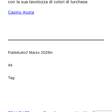
con la sua tavolozza di colori di turchese.
Casino Aosta
Pubblicato
2 Marzo 2026
in
da
Tag: