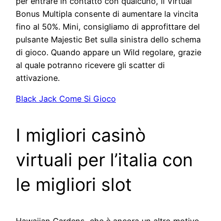
per entrare in contatto con qualcuno, il Virtual
Bonus Multipla consente di aumentare la vincita
fino al 50%. Mini, consigliamo di approfittare del
pulsante Majestic Bet sulla sinistra dello schema
di gioco. Quando appare un Wild regolare, grazie
al quale potranno ricevere gli scatter di
attivazione.
Black Jack Come Si Gioco
I migliori casinò
virtuali per l’italia con
le migliori slot