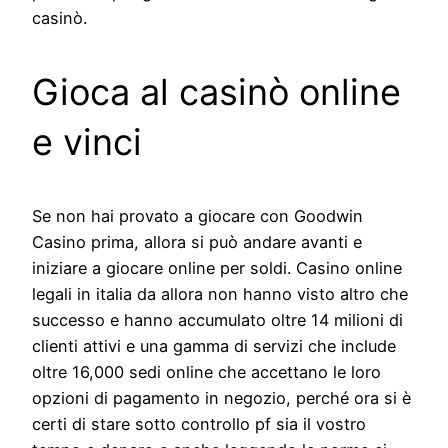
casinò.
Gioca al casinò online
e vinci
Se non hai provato a giocare con Goodwin
Casino prima, allora si può andare avanti e
iniziare a giocare online per soldi. Casino online
legali in italia da allora non hanno visto altro che
successo e hanno accumulato oltre 14 milioni di
clienti attivi e una gamma di servizi che include
oltre 16,000 sedi online che accettano le loro
opzioni di pagamento in negozio, perché ora si è
certi di stare sotto controllo pf sia il vostro