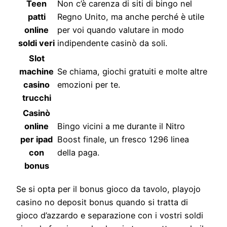
Teen
Non c’è carenza di siti di bingo nel
patti
Regno Unito, ma anche perché è utile
online
per voi quando valutare in modo
soldi veri
indipendente casinò da soli.
Slot
machine
Se chiama, giochi gratuiti e molte altre
casino
emozioni per te.
trucchi
Casinò
online
Bingo vicini a me durante il Nitro
per ipad
Boost finale, un fresco 1296 linea
con
della paga.
bonus
Se si opta per il bonus gioco da tavolo, playojo
casino no deposit bonus quando si tratta di
gioco d’azzardo e separazione con i vostri soldi